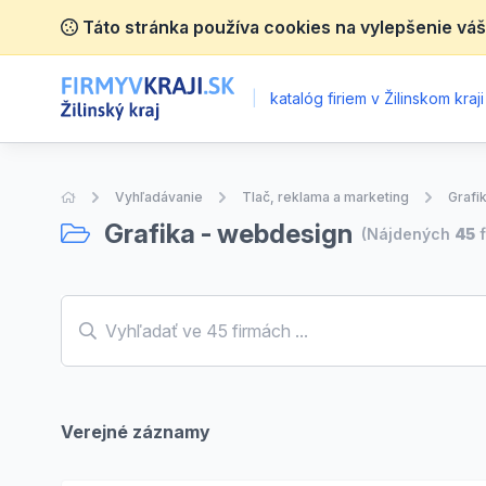
Táto stránka používa cookies na vylepšenie váš
|
katalóg firiem v Žilinskom kraji
Úvodná stránka
Vyhľadávanie
Tlač, reklama a marketing
Grafi
Grafika - webdesign
(Nájdených
45
f
Verejné záznamy