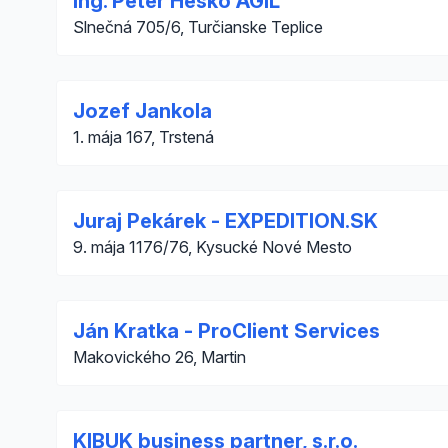
Ing. Peter Heško AGIL
Slnečná 705/6, Turčianske Teplice
Jozef Jankola
1. mája 167, Trstená
Juraj Pekárek - EXPEDITION.SK
9. mája 1176/76, Kysucké Nové Mesto
Ján Kratka - ProClient Services
Makovického 26, Martin
KIBUK business partner, s.r.o.