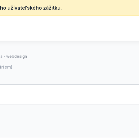
ho užívateľského zážitku.
ka - webdesign
iriem)