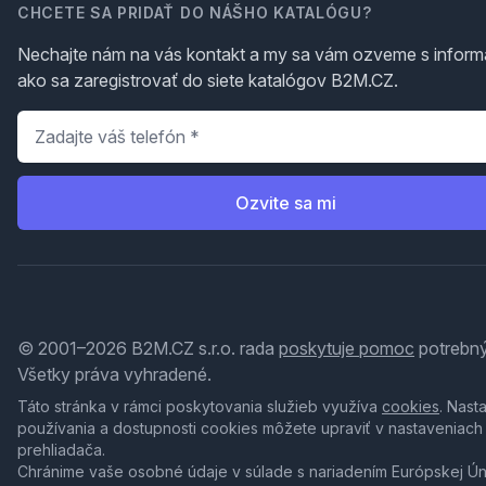
CHCETE SA PRIDAŤ DO NÁŠHO KATALÓGU?
Nechajte nám na vás kontakt a my sa vám ozveme s inform
ako sa zaregistrovať do siete katalógov B2M.CZ.
Telefón
*
Ozvite sa mi
© 2001–2026 B2M.CZ s.r.o. rada
poskytuje pomoc
potrebný
Všetky práva vyhradené.
Táto stránka v rámci poskytovania služieb využíva
cookies
. Nast
používania a dostupnosti cookies môžete upraviť v nastaveniach
prehliadača.
Chránime vaše osobné údaje v súlade s nariadením Európskej Ú