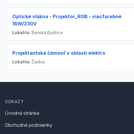
Optické vlákna - Projektor_RGB - viacfarebné
16W/230V
Lokalita:
Banská Bystrica
Projektantská činnosť v oblasti elektro
Lokalita:
Čadca
Footer
ODKAZY
Úvodná stránka
Obchodné podmienky