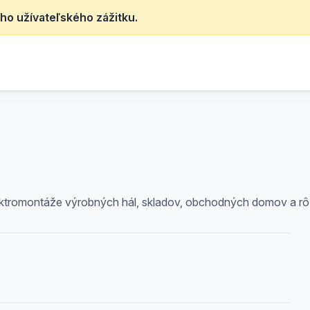
ho užívateľského zážitku.
ektromontáže výrobných hál, skladov, obchodných domov a rôzn