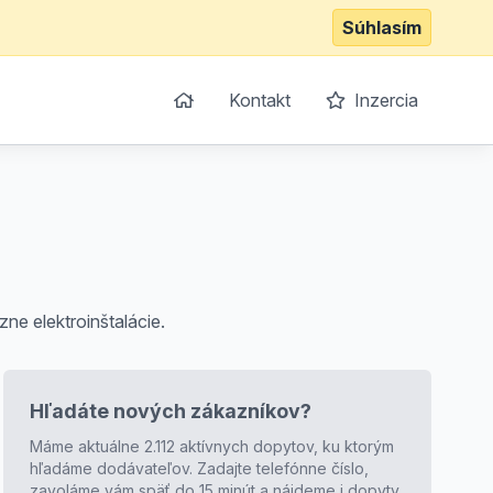
Súhlasím
Kontakt
Inzercia
e elektroinštalácie.
Hľadáte nových zákazníkov?
Máme aktuálne 2.112 aktívnych dopytov, ku ktorým
hľadáme dodávateľov. Zadajte telefónne číslo,
zavoláme vám späť do 15 minút a nájdeme i dopyty