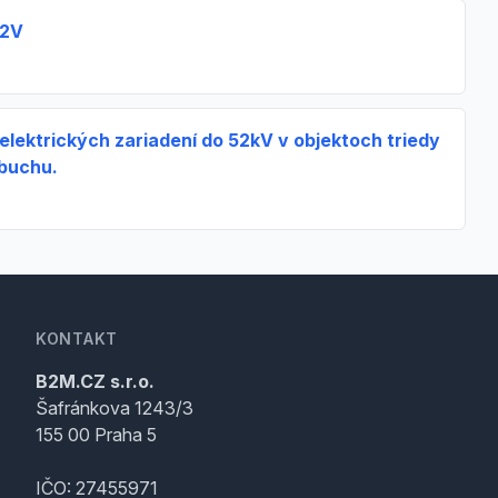
12V
elektrických zariadení do 52kV v objektoch triedy
buchu.
KONTAKT
B2M.CZ s.r.o.
Šafránkova 1243/3
155 00 Praha 5
IČO: 27455971