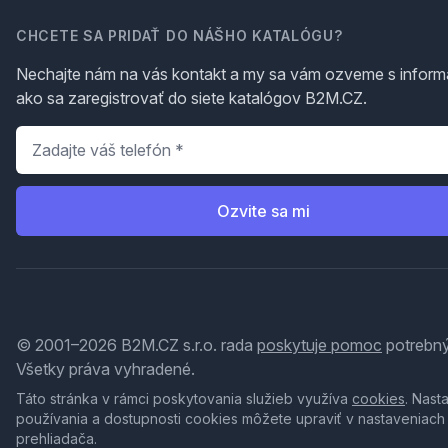
CHCETE SA PRIDAŤ DO NÁŠHO KATALÓGU?
Nechajte nám na vás kontakt a my sa vám ozveme s inform
ako sa zaregistrovať do siete katalógov B2M.CZ.
Telefón
*
Ozvite sa mi
© 2001–2026 B2M.CZ s.r.o. rada
poskytuje pomoc
potrebný
Všetky práva vyhradené.
Táto stránka v rámci poskytovania služieb využíva
cookies
. Nast
používania a dostupnosti cookies môžete upraviť v nastaveniach
prehliadača.