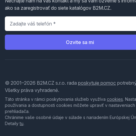
Nechajte nám na vás kontakt a my sa vám ozveme s inform
ako sa zaregistrovať do siete katalógov B2M.CZ.
Telefón
*
Ozvite sa mi
© 2001–2026 B2M.CZ s.r.o. rada
poskytuje pomoc
potrebný
Všetky práva vyhradené.
Táto stránka v rámci poskytovania služieb využíva
cookies
. Nast
používania a dostupnosti cookies môžete upraviť v nastaveniach
prehliadača.
Chránime vaše osobné údaje v súlade s nariadením Európskej Ú
Detaily
tu
.