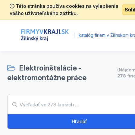
Táto stránka používa cookies na vylepšenie
Súh
vášho užívateľského zážitku.
|
katalóg firiem v Žilinskom kra
Elektroinštalácie -
(Nájden
elektromontážne práce
278
firi
Hľadať