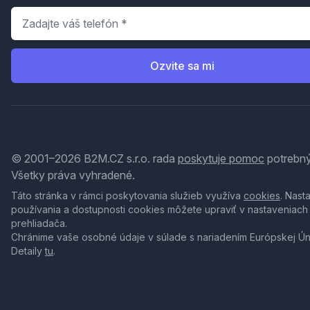
Telefón
*
Ozvite sa mi
© 2001–2026 B2M.CZ s.r.o. rada
poskytuje pomoc
potrebný
Všetky práva vyhradené.
Táto stránka v rámci poskytovania služieb využíva
cookies
. Nast
používania a dostupnosti cookies môžete upraviť v nastaveniach
prehliadača.
Chránime vaše osobné údaje v súlade s nariadením Európskej Ú
Detaily
tu
.