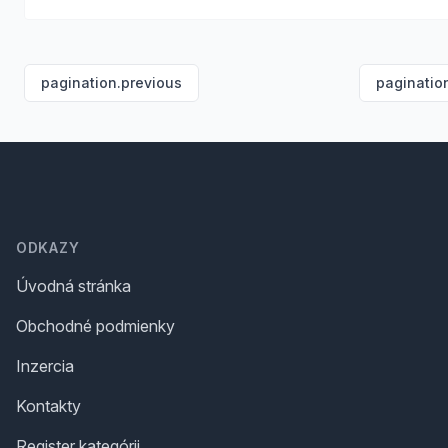
pagination.previous
paginatio
Footer
ODKAZY
Úvodná stránka
Obchodné podmienky
Inzercia
Kontakty
Register kategórii